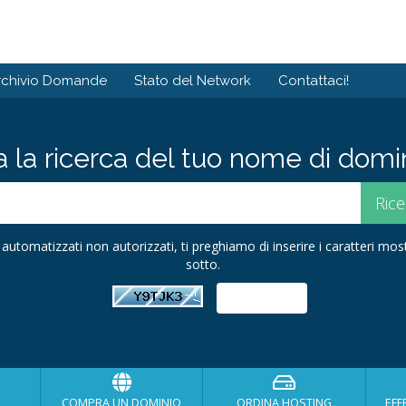
rchivio Domande
Stato del Network
Contattaci!
ia la ricerca del tuo nome di domini
ii automatizzati non autorizzati, ti preghiamo di inserire i caratteri mo
sotto.
COMPRA UN DOMINIO
ORDINA HOSTING
EFF