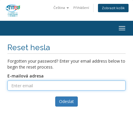
Čeština
Přihlášení
Zobrazit košík
Togg
navig
Reset hesla
Forgotten your password? Enter your email address below to
begin the reset process.
E-mailová adresa
Odeslat