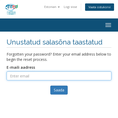
Estonian
Logi sisse
Vaata ostukorvi
Togg
navig
Unustatud salasõna taastatud
Forgotten your password? Enter your email address below to
begin the reset process.
E-maili aadress
Saada