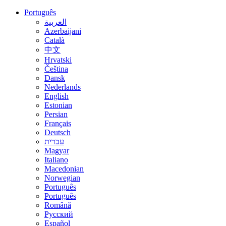
Português
العربية
Azerbaijani
Català
中文
Hrvatski
Čeština
Dansk
Nederlands
English
Estonian
Persian
Français
Deutsch
עברית
Magyar
Italiano
Macedonian
Norwegian
Português
Português
Română
Русский
Español