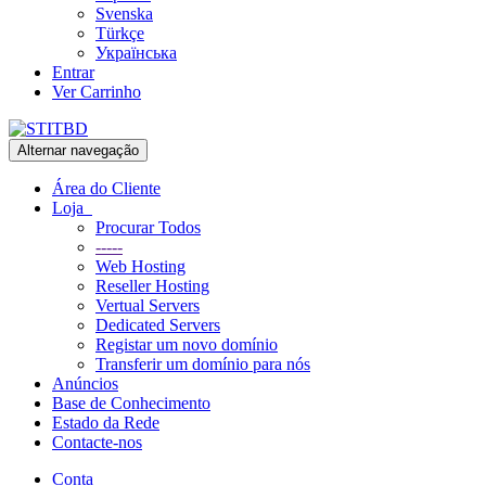
Svenska
Türkçe
Українська
Entrar
Ver Carrinho
Alternar navegação
Área do Cliente
Loja
Procurar Todos
-----
Web Hosting
Reseller Hosting
Vertual Servers
Dedicated Servers
Registar um novo domínio
Transferir um domínio para nós
Anúncios
Base de Conhecimento
Estado da Rede
Contacte-nos
Conta